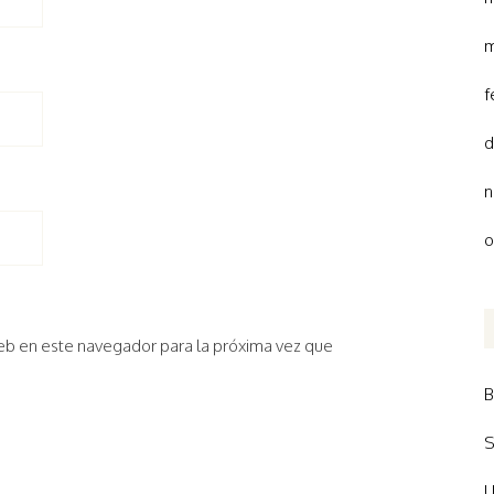
m
f
d
n
o
eb en este navegador para la próxima vez que
B
S
U