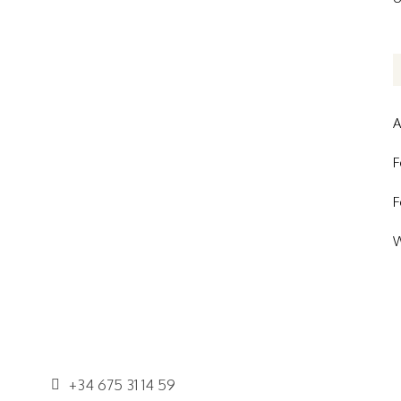
A
F
F
W
+34 675 31 14 59