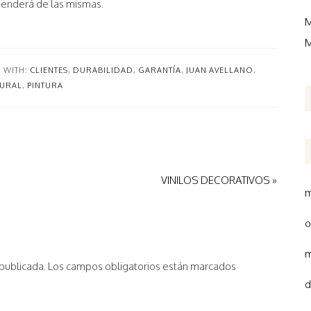
ependerá de las mismas.
M
M
 WITH:
CLIENTES
,
DURABILIDAD
,
GARANTÍA
,
JUAN AVELLANO
,
URAL
,
PINTURA
VINILOS DECORATIVOS »
m
o
m
 publicada.
Los campos obligatorios están marcados
d