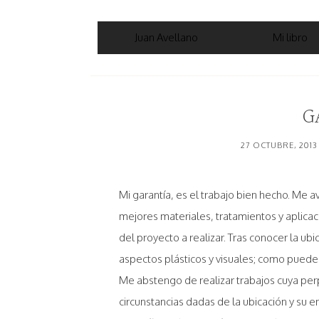
Juan Avellano
Mi libro
G
27 OCTUBRE, 2013
Mi garantía, es el trabajo bien hecho. Me av
mejores materiales, tratamientos y aplicac
del proyecto a realizar. Tras conocer la ub
aspectos plásticos y visuales; como puede s
Me abstengo de realizar trabajos cuya pe
circunstancias dadas de la ubicación y su 