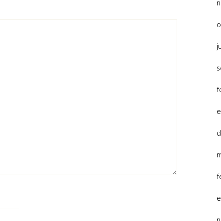
n
o
j
s
f
e
d
m
f
e
n