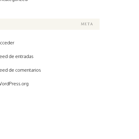
META
cceder
eed de entradas
eed de comentarios
ordPress.org