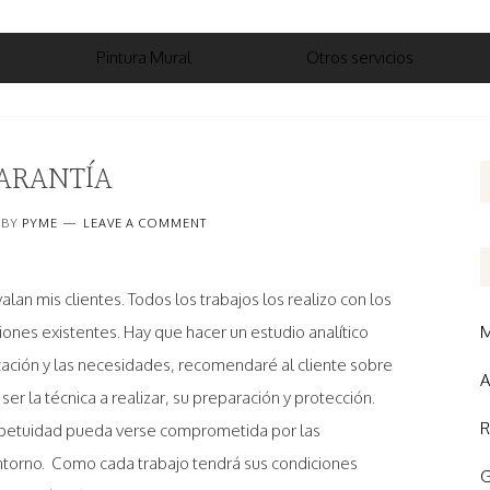
Pintura Mural
Otros servicios
ARANTÍA
BY
PYME
LEAVE A COMMENT
alan mis clientes. Todos los trabajos los realizo con los
iones existentes. Hay que hacer un estudio analítico
M
icación y las necesidades, recomendaré al cliente sobre
A
er la técnica a realizar, su preparación y protección.
R
rpetuidad pueda verse comprometida por las
entorno. Como cada trabajo tendrá sus condiciones
G