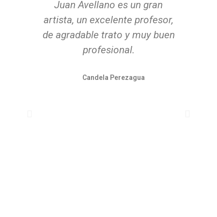
para
Juan Avellano es un gran
Con
e
artista, un excelente profesor,
una
de agradable trato y muy buen
cu
 fue
profesional.
de
 y
Candela Perezagua
o. A
alg
amos
qu
.
ra
 en