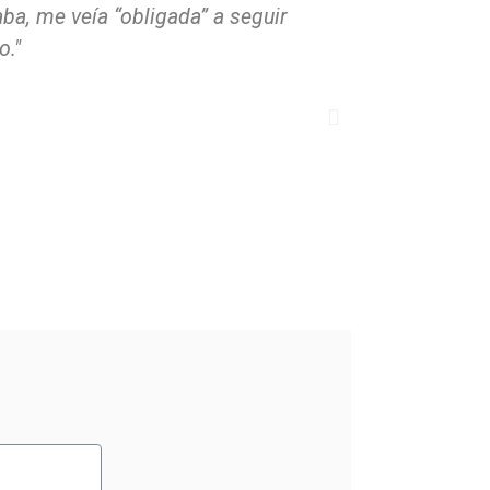
ba, me veía “obligada” a seguir
"No pude soltar
o."
Es de esos libro