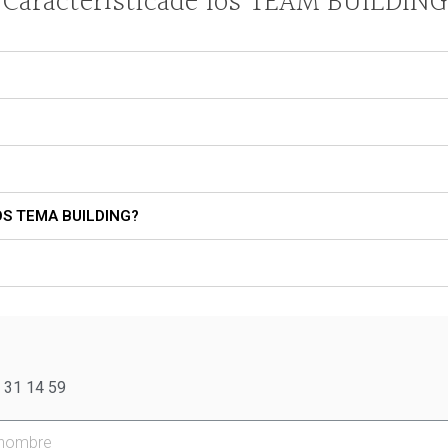
Característicade los TEAM BUILDING
S TEMA BUILDING?
 31 14 59