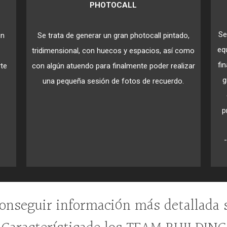
PHOTOCALL
Se
un
Se trata de generar un gran photocall pintado,
eq
tridimensional, con huecos y espacios, así como
fi
te
con algún atuendo para finalmente poder realizar
g
una pequeña sesión de fotos de recuerdo.
p
nseguir información más detallada s