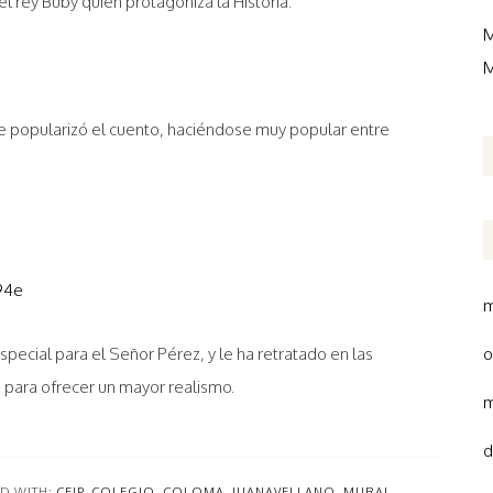
el rey Buby quien protagoniza la Historia.
M
M
se popularizó el cuento, haciéndose muy popular entre
m
special para el Señor Pérez, y le ha retratado en las
o
, para ofrecer un mayor realismo.
m
d
D WITH:
CEIP
,
COLEGIO
,
COLOMA
,
JUANAVELLANO
,
MURAL
,