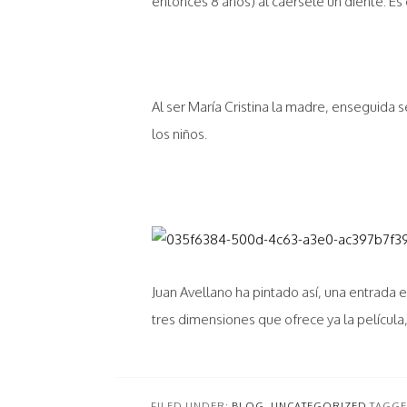
entonces 8 años) al caérsele un diente. Es 
Al ser María Cristina la madre, enseguida 
los niños.
Juan Avellano ha pintado así, una entrada e
tres dimensiones que ofrece ya la película
FILED UNDER:
BLOG
,
UNCATEGORIZED
TAGGE