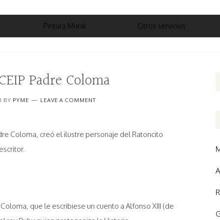
Pintura Mural
Otros servicios
CEIP Padre Coloma
8
BY
PYME
LEAVE A COMMENT
e Coloma, creó el ilustre personaje del Ratoncito
scritor.
M
A
R
a Coloma, que le escribiese un cuento a Alfonso XIII (de
G