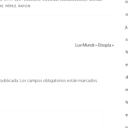
n
RE
,
PÉREZ
,
RATON
o
j
s
Lux Mundi – Etiopía »
f
e
d
 publicada.
Los campos obligatorios están marcados
m
f
e
n