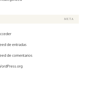
META
cceder
eed de entradas
eed de comentarios
ordPress.org