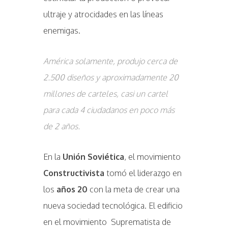
ultraje y atrocidades en las líneas
enemigas.
América solamente, produjo cerca de
2.500 diseños y aproximadamente 20
millones de carteles, casi un cartel
para cada 4 ciudadanos en poco más
de 2 años.
En la
Unión Soviética
, el movimiento
Constructivista
tomó el liderazgo en
los
años 20
con la meta de crear una
nueva sociedad tecnológica. El edificio
en el movimiento Suprematista de