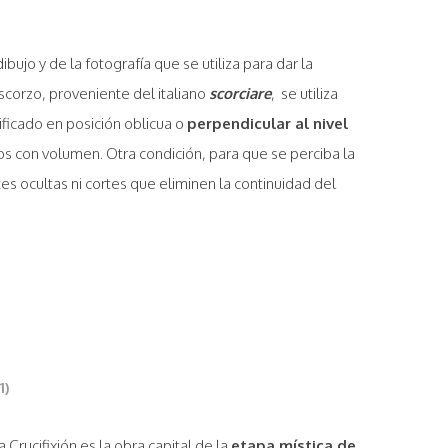
ibujo y de la fotografía que se utiliza para dar la
escorzo, proveniente del italiano
scorciare
, ​ se utiliza
ficado​ en posición oblicua o
perpendicular al nivel
pos con volumen. Otra condición, para que se perciba la
s ocultas ni cortes que eliminen la continuidad del
1)
 Crucifixión es la obra capital de la
etapa mística de