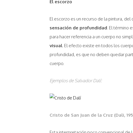
El escorzo
El escorzo es un recurso de la pintura, del d
sensación de profundidad
. El término 
para hacer referencia a un cuerpo no simpli
visual
. El efecto existe en todos los cuer
profundidad, es que no deben quedar parte
cuerpo.
Ejemplos de Salvador Dalí:
Cristo de San Juan de la Cruz (Dali, 195
Esta interpretación poco convencional de la