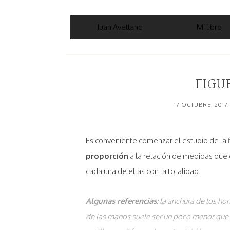
Juan Avellano
Mi libro
FIGU
17 OCTUBRE, 2017
Es conveniente comenzar el estudio de la
proporción
a la relación de medidas que e
cada una de ellas con la totalidad.
Algunas referencias:
la anchura de los ho
de las manos suele ser un poco menor que la