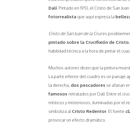
Dalí
. Pintado en 1951, el Cristo de San Ju
fotorrealista
que aquí expresa la
bellez
Cristo de San Juan de la Cruz
es posibleme
pintado sobre la Crucifixión de Cristo.
habilidad técnica a la hora de pintar el cu
Muchos autores dicen que la pintura muest
La parte inferior del cuadro es un paisaje 
la derecha,
dos pescadores
se afanan en
famosos
retratados por Dalí. Entre el cr
místicos y misteriosos, iluminadas por el r
simboliza al
Cristo Redentor
. El fuerte
cl
provocar un efecto dramático.