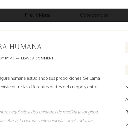
Pintura Mural
Otros servicios
RA HUMANA
BY
PYME
LEAVE A COMMENT
 figura humana estudiando sus proporciones. Se llama
xiste entre las diferentes partes del cuerpo y entre
M
A
mbros equivale a dos unidades de medida la longitud
R
 cabeza, la cintura suele coincidir con el codo, las
G