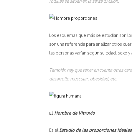
rodillas se sitúan en la sexta división.
Los esquemas que más se estudian son lo
son una referencia para analizar otros cue
las personas varían según su edad, sexo y a
También hay que tener en cuenta otras carac
desarrollo muscular, obesidad, etc.
El
Hombre de Vitruvio
Es el
Estudio de las proporciones ideal