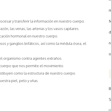
m
ocesar y transferir la información en nuestro cuerpo.
f
zón, las venas, las arterias y los vasos capilares.
d
cación hormonal en nuestro cuerpo.
n
vasos y ganglios linfáticos, así como la médula ósea, el
o
el organismo contra agentes extraños.
l cuerpo que nos permite el movimiento.
stituyen como la estructura de nuestro cuerpo.
estra piel, pelo y uñas.
B
S
U