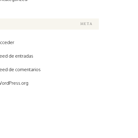
META
cceder
eed de entradas
eed de comentarios
ordPress.org