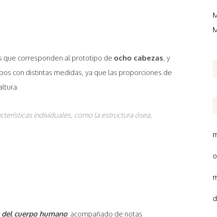
M
M
s que corresponden al prototipo de
ocho cabezas
, y
rpos con distintas medidas, ya que las proporciones de
ltura.
terísticas individuales, como la estructura ósea,
m
o
m
d
es del cuerpo humano
acompañado de notas