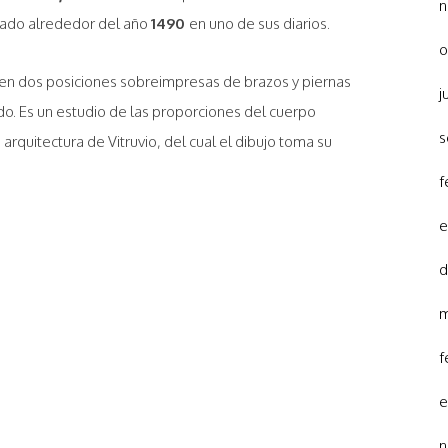
n
izado alrededor del año
1490
en uno de sus diarios.
o
en dos posiciones sobreimpresas de brazos y piernas
j
ado. Es un estudio de las proporciones del cuerpo
s
arquitectura de Vitruvio, del cual el dibujo toma su
f
e
d
m
f
e
n