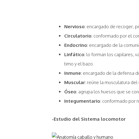
Nervioso
: encargado de recoger, pr
Circulatorio
: conformado por el cora
Endocrino
: encargado de la comuni
Linfático
: lo forman los capilares, 
timo y el bazo.
Inmune
: encargado de la defensa d
Muscular
: reúne la musculatura de
Óseo
: agrupa los huesos que se con
Integumentario
: conformado por nu
-Estudio del Sistema locomotor