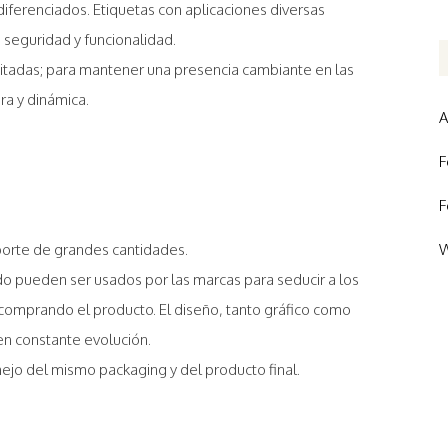
iferenciados. Etiquetas con aplicaciones diversas
eguridad y funcionalidad.
mitadas; para mantener una presencia cambiante en las
a y dinámica.
A
F
F
porte de grandes cantidades.
W
do pueden ser usados por las marcas para seducir a los
 comprando el producto. El diseño, tanto gráfico como
n constante evolución.
jo del mismo packaging y del producto final.