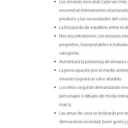
Los envases evocarán cada vez más 
encuentran íntimamente relacionada
producto y las necesidades del cons
La búsqueda de equilibrio entre el di
Nos encontraremos con envases intel
pequeños, transportables e individ
categorías.
Aumentará la presencia de envases q
La preocupación por el medio ambient
envases logrará un valor añadido.
Los niños seguirán demandando envas
personajes o dibujos de moda cobran
marca.
Las amas de casa se inclinarán por e
demuestren novedad, buen gusto y p