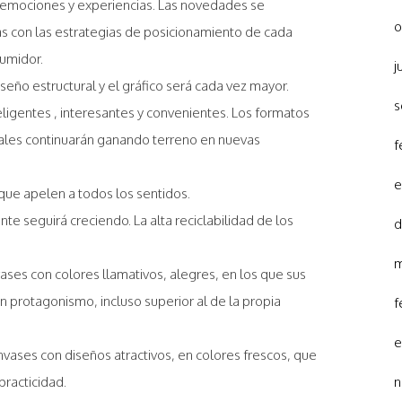
emociones y experiencias. Las novedades se
o
s con las estrategias de posicionamiento de cada
umidor.
j
seño estructural y el gráfico será cada vez mayor.
s
igentes , interesantes y convenientes. Los formatos
uales continuarán ganando terreno en nuevas
f
e
ue apelen a todos los sentidos.
e seguirá creciendo. La alta reciclabilidad de los
d
m
es con colores llamativos, alegres, en los que sus
 protagonismo, incluso superior al de la propia
f
e
nvases con diseños atractivos, en colores frescos, que
racticidad.
n