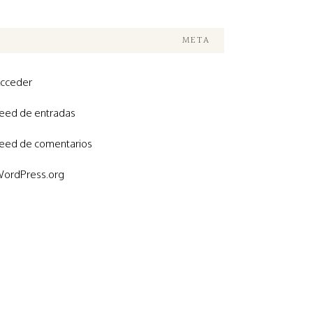
META
cceder
eed de entradas
eed de comentarios
ordPress.org