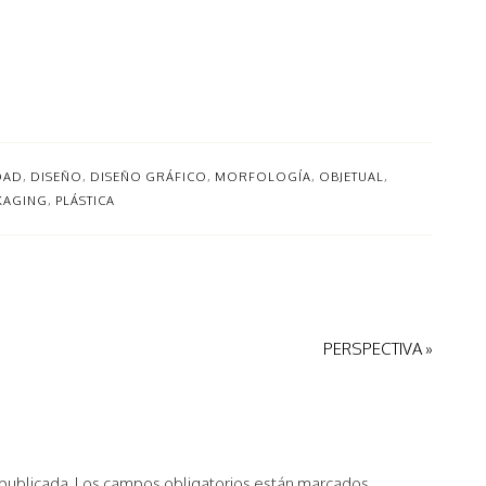
DAD
,
DISEÑO
,
DISEÑO GRÁFICO
,
MORFOLOGÍA
,
OBJETUAL
,
KAGING
,
PLÁSTICA
PERSPECTIVA »
 publicada.
Los campos obligatorios están marcados