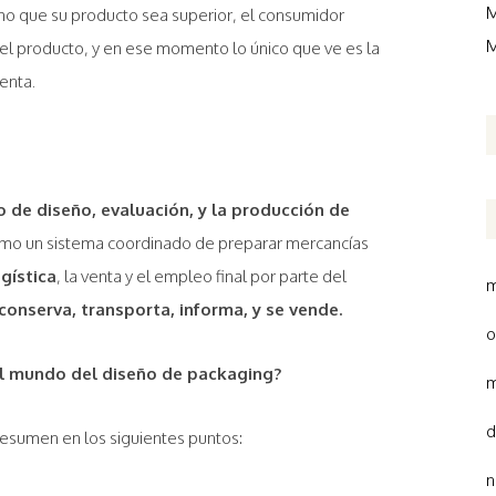
M
ho que su producto sea superior, el consumidor
M
l producto, y en ese momento lo único que ve es la
senta.
 de diseño, evaluación, y la producción de
omo un sistema coordinado de preparar mercancías
ogística
, la venta y el empleo final por parte del
m
conserva, transporta, informa, y se vende.
o
el mundo del diseño de packaging?
m
d
esumen en los siguientes puntos:
n