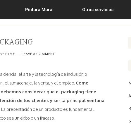
Pintura Mural
Otros servicios
CKAGING
BY
PYME
LEAVE A COMMENT
a ciencia, el arte y la tecnología de inclusión o
n, el almacenaje, la venta, y el empleo.
Como
M
os debemos considerar que el packaging tiene
A
ención de los clientes y ser la principal ventana
R
.
La presentación de un producto es fundamental,
o sea un éxito o un fracaso.
G