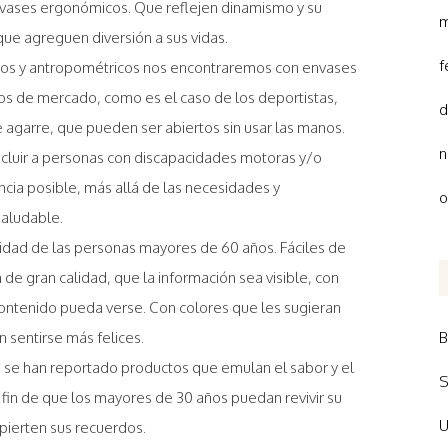
nvases ergonómicos. Que reflejen dinamismo y su
m
que agreguen diversión a sus vidas.
f
icos y antropométricos nos encontraremos con envases
os de mercado, como es el caso de los deportistas,
d
 agarre, que pueden ser abiertos sin usar las manos.
n
ncluir a personas con discapacidades motoras y/o
ncia posible, más allá de las necesidades y
o
saludable.
lidad de las personas mayores de 60 años. Fáciles de
de gran calidad, que la información sea visible, con
contenido pueda verse. Con colores que les sugieran
n sentirse más felices.
B
n se han reportado productos que emulan el sabor y el
S
 fin de que los mayores de 30 años puedan revivir su
U
pierten sus recuerdos.