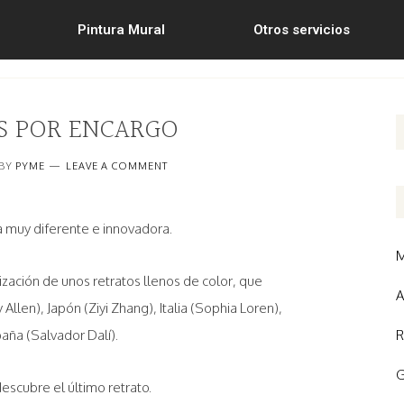
Pintura Mural
Otros servicios
S POR ENCARGO
BY
PYME
LEAVE A COMMENT
 muy diferente e innovadora.
M
ización de unos retratos llenos de color, que
A
len), Japón (Ziyi Zhang), Italia (Sophia Loren),
aña (Salvador Dalí).
R
G
descubre el último retrato.