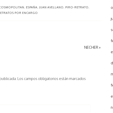
o
COSMOPOLITAN
,
ESPAÑA
,
JUAN AVELLANO
,
PIRO-RETRATO
,
ETRATOS POR ENCARGO
j
s
f
NECHER »
e
d
m
 publicada.
Los campos obligatorios están marcados
f
e
n