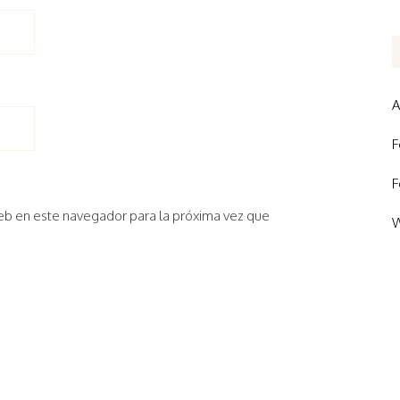
A
F
F
eb en este navegador para la próxima vez que
W