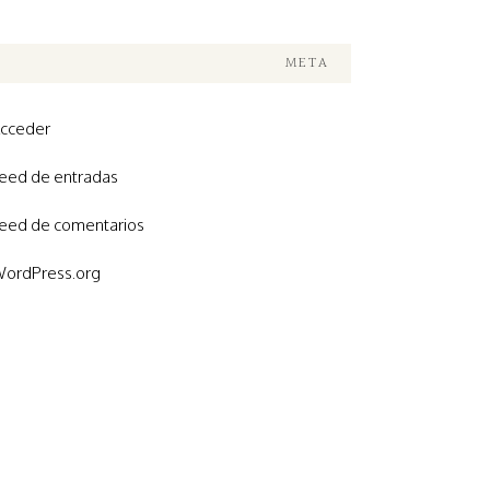
META
cceder
eed de entradas
eed de comentarios
ordPress.org