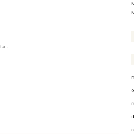
M
M
tan!
m
o
m
d
n