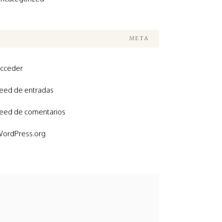
META
cceder
eed de entradas
eed de comentarios
ordPress.org