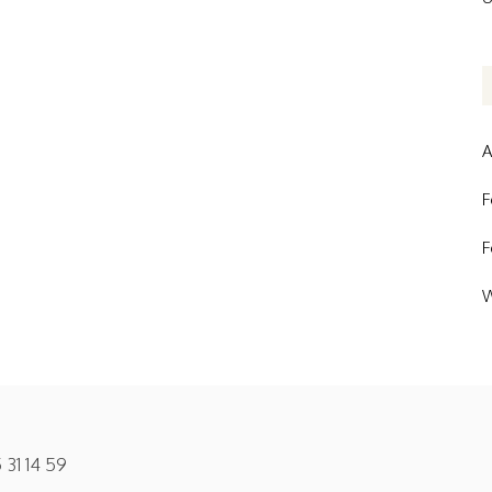
A
F
F
W
 31 14 59