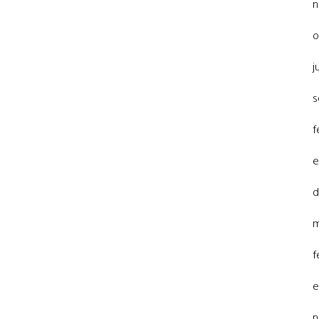
n
o
j
s
f
e
d
m
f
e
n