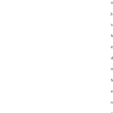
o
j
s
f
e
d
m
f
e
n