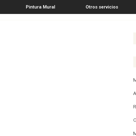
Pintura Mural
Otros servicios
M
A
R
G
M