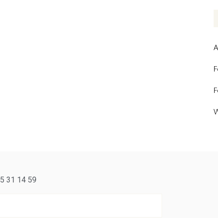
A
F
F
W
5 31 14 59