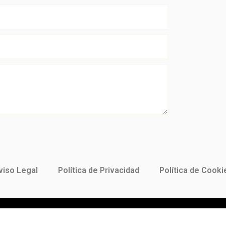
viso Legal
Política de Privacidad
Política de Cooki
Instagram
Youtube
Flickr
Facebook
Twitter
Linkedin