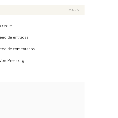
META
cceder
eed de entradas
eed de comentarios
ordPress.org