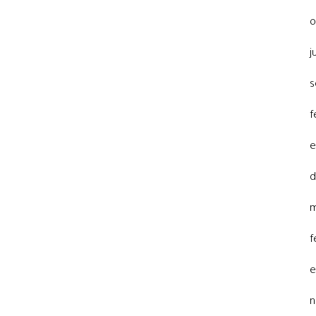
o
j
s
f
e
d
m
f
e
n