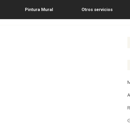
Pintura Mural
Otros servicios
M
A
R
G